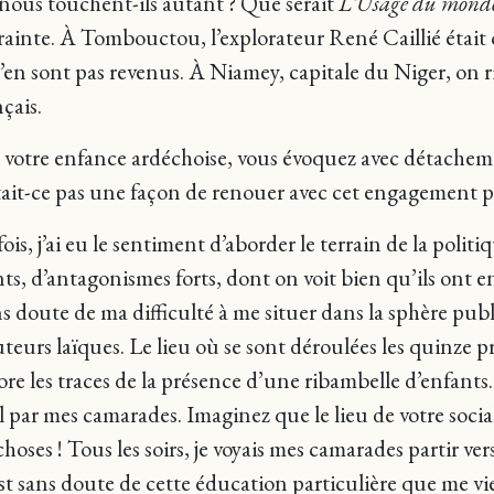
 nous touchent-ils autant ? Que serait
L’Usage du mond
inte. À Tombouctou, l’explorateur René Caillié était o
en sont pas revenus. À Niamey, capitale du Niger, on ri
çais.
à votre enfance ardéchoise, vous évoquez avec détache
tait-ce pas une façon de renouer avec cet engagement po
ois, j’ai eu le sentiment d’aborder le terrain de la polit
nts, d’antagonismes forts, dont on voit bien qu’ils ont e
 doute de ma difficulté à me situer dans la sphère publ
uteurs laïques. Le lieu où se sont déroulées les quinze p
ncore les traces de la présence d’une ribambelle d’enfant
ar mes camarades. Imaginez que le lieu de votre sociali
ses ! Tous les soirs, je voyais mes camarades partir vers
st sans doute de cette éducation particulière que me vi