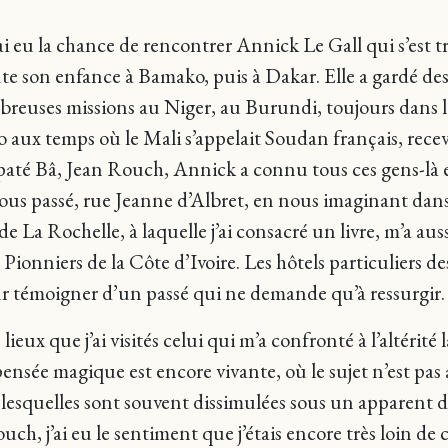
’ai eu la chance de rencontrer Annick Le Gall qui s’est 
 son enfance à Bamako, puis à Dakar. Elle a gardé des li
mbreuses missions au Niger, au Burundi, toujours dans l
aux temps où le Mali s’appelait Soudan français, recevai
 Bâ, Jean Rouch, Annick a connu tous ces gens-là et m
us passé, rue Jeanne d’Albret, en nous imaginant dan
La Rochelle, à laquelle j’ai consacré un livre, m’a auss
nniers de la Côte d’Ivoire. Les hôtels particuliers des
pour témoigner d’un passé qui ne demande qu’à ressurgir.
 lieux que j’ai visités celui qui m’a confronté à l’altérité 
 pensée magique est encore vivante, où le sujet n’est pas 
e, lesquelles sont souvent dissimulées sous un apparent
uch, j’ai eu le sentiment que j’étais encore très loin de c