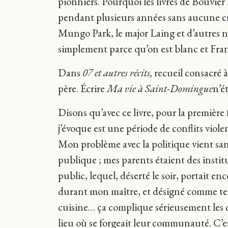
pionniers. Pourquoi les livres de Bouvier
pendant plusieurs années sans aucune cra
Mungo Park, le major Laing et d’autres n’
simplement parce qu’on est blanc et Fran
Dans
07 et autres récits,
recueil consacré 
père. Écrire
Ma vie à Saint-Domingue
n’é
Disons qu’avec ce livre, pour la première f
j’évoque est une période de conflits viole
Mon problème avec la politique vient sans
publique ; mes parents étaient des instit
public, lequel, déserté le soir, portait e
durant mon maître, et désigné comme tel p
cuisine… ça complique sérieusement les cho
lieu où se forgeait leur communauté. C’e