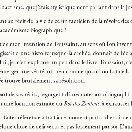
dactisme, que j’étais stylistiquement parlant dans la jus
u récit de la vie de ce fin tacticien de la révolte des esc
 l’académisme biographique ?
écit de mon invention de Toussaint, au sens où l’on inve
issait d’une histoire jusque-là cachée, donnait de l’éclat
à lui ; je m’en explique un peu dans le livre. Toussaint,
ire émerger une vérité, un peu comme quand on fait de la
e trouve brutalement sa résolution.
rt de vos récits, regorgent d’anecdotes autobiographiqu
lon une locution extraite du
Roi des Zoulous,
à exhausser l
 faites référence a trait à ce moment particulier où ce q
e chose de déjà vécu, et pas forcément par soi. L’imag