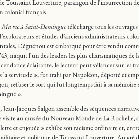
n de Toussaint Louverture, parangon de l’insurrection d
 colonial français.
e
Ma vie à Saint-Domingue
télécharge tous les ouvrages 
d’explorateurs et études d’anciens administrateurs co
ntales, Déguénou est embarqué pour être vendu comme 
, naquit l’un des leaders les plus charismatiques de la 
cendance éclairante, le lecteur peut s’élancer sur les tra
s la servitude », fut trahi par Napoléon, déporté et em
n, refuser le sort qui fut longtemps fait à sa mémoire e
mingue ».
he, Jean-Jacques Salgon assemble des séquences narrativ
’une visite au musée du Nouveau Monde de La Rochelle, 
ette et enjouée » exhibe son racisme ordinaire et, entre 
militaire et politique de Toussaint Louverture. Au gré 