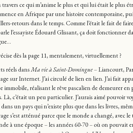
travers ce qui m’anime le plus et qui lui était le plus é
ence en Afrique par une histoire contemporaine, puis 
llers-retours dans le temps. Comme l’était le fait de fai
rle l’essayiste Édouard Glissant, ça doit fonctionner da
ngue…
récise dès la page 11, mentalement, virtuellement ?
ets réels dans
Ma vie à Saint-Domingue
– Liancourt, Par
age sur Internet. J’ai circulé de lien en lien. J’ai fait ap
mmobile, réalisant le rêve pascalien de demeurer en p
. Là, c’était un peu particulier. J’aurais aimé pouvoir
ans un pays qui n’existe plus que dans les livres, même 
yage s’est atténué parce que le monde a changé, avec le
 monde à une époque – les années 60-70 – où on pouvait e