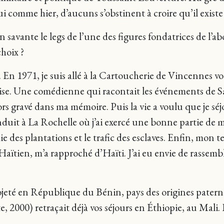
 comme hier, d’aucuns s’obstinent à croire qu’il existe 
n savante le legs de l’une des figures fondatrices de l’a
choix ?
e. En 1971, je suis allé à la Cartoucherie de Vincennes vo
çaise. Une comédienne qui racontait les événements de
lors gravé dans ma mémoire. Puis la vie a voulu que je sé
uit à La Rochelle où j’ai exercé une bonne partie de ma
e des plantations et le trafic des esclaves. Enfin, mon 
aïtien, m’a rapproché d’Haïti. J’ai eu envie de rassembl
projeté en République du Bénin, pays des origines pater
, 2000) retraçait déjà vos séjours en Éthiopie, au Mali. 