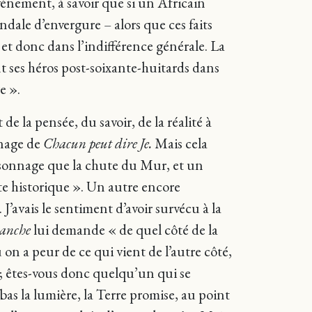
vénement, à savoir que si un Africain
andale d’envergure – alors que ces faits
et donc dans l’indifférence générale. La
 ses héros post-soixante-huitards dans
e ».
e la pensée, du savoir, de la réalité à
nnage de
Chacun peut dire Je.
Mais cela
sonnage que la chute du Mur, et un
e historique ». Un autre encore
 J’avais le sentiment d’avoir survécu à la
Manche
lui demande « de quel côté de la
ù on a peur de ce qui vient de l’autre côté,
e ; êtes-vous donc quelqu’un qui se
bas la lumière, la Terre promise, au point