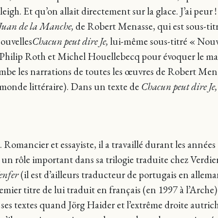
eigh. Et qu’on allait directement sur la glace. J’ai peur
Juan de la Manche,
de Robert Menasse, qui est sous-titr
ouvelles
Chacun peut dire Je,
lui-même sous-titré « Nouvel
 Philip Roth et Michel Houellebecq pour évoquer le m
imbe les narrations de toutes les œuvres de Robert Men
 monde littéraire). Dans un texte de
Chacun peut dire Je,
mancier et essayiste, il a travaillé durant les années 80 
t un rôle important dans sa trilogie traduite chez Verdie
’enfer
(il est d’ailleurs traducteur de portugais en alleman
emier titre de lui traduit en français (en 1997 à l’Arche
 ses textes quand Jörg Haider et l’extrême droite autr