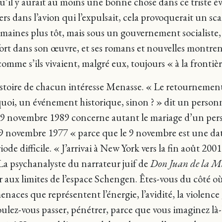
u’il y aurait au moins une bonne chose dans ce triste é
ers dans l’avion qui l’expulsait, cela provoquerait un sc
maines plus tôt, mais sous un gouvernement socialiste, 
rt dans son œuvre, et ses romans et nouvelles montrent
omme s’ils vivaient, malgré eux, toujours « à la frontièr
histoire de chacun intéresse Menasse. « Le retournement d
 quoi, un événement historique, sinon ? » dit un perso
e 9 novembre 1989 concerne autant le mariage d’un per
 9 novembre 1977 « parce que le 9 novembre est une dat
e difficile. « J’arrivai à New York vers la fin août 2001.
 La psychanalyste du narrateur juif de
Don Juan de la 
ser aux limites de l’espace Schengen. Êtes-vous du côté o
enaces que représentent l’énergie, l’avidité, la violenc
oulez-vous passer, pénétrer, parce que vous imaginez là-