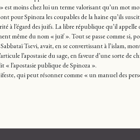
 » est moins chez lui un terme valorisant qu’un mot mot
sont pour Spinoza les coupables de la haine qu’ils susci
té à l’égard des juifs. La libre république qu’il appelle 
cement même du nom « juif ». Tout se passe comme si, po
abbataï Tsevi, avait, en se convertissant à l’islam, montr
s’articule l’apostasie du sage, en faveur d’une sorte de c
t « l’apostasie publique de Spinoza ».
manifeste, qui peut résonner comme « un manuel des pe