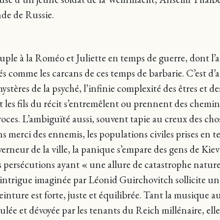
de de Russie.
le à la Roméo et Juliette en temps de guerre, dont l’amo
ugés comme les carcans de ces temps de barbarie. C’est d’a
ystères de la psyché, l’infinie complexité des êtres et de
nt les fils du récit s’entremêlent ou prennent des chemi
oces. L’ambiguïté aussi, souvent tapie au creux des chose
ans merci des ennemis, les populations civiles prises en t
verneur de la ville, la panique s’empare des gens de Kiev 
es persécutions ayant « une allure de catastrophe nature
ntrigue imaginée par Léonid Guirchovitch sollicite une
peinture est forte, juste et équilibrée. Tant la musique a
dulée et dévoyée par les tenants du Reich millénaire, elle