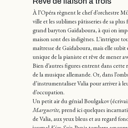
Rêve de liaison à trois
À l’Opéra règnent le chef d’orchestre M
ville et les sublimes pâtisseries de sa pl
grand baryton Gaïdaboura, à qui on impos
maison sont des indigènes. L’intrigue tou
maîtresse de Gaïdaboura, mais elle subit é
unique de la pianiste et rêve de mener avec
Bien d’autres figures entrent dans cette r
de la musique allemande. Or, dans l’ombre
d’instrumentaliser Valia pour arriver à leu
d’occupation.
Un petit air du génial Boulgakov (écrivai
Marguerite,
prend ici quelques incarnatio
de Valia, aux yeux bleus et au regard fon
journal
Kiev-Soir,
Pania tombera amoureu