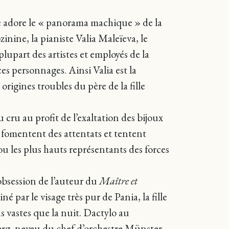
e adore le « panorama machique » de la
inine, la pianiste Valia Maleïeva, le
upart des artistes et employés de la
s personnages. Ainsi Valia est la
rigines troubles du père de la fille
 cru au profit de l’exaltation des bijoux
i fomentent des attentats et tentent
t ou les plus hauts représentants des forces
 obsession de l’auteur du
Maître et
 par le visage très pur de Pania, la fille
s vastes que la nuit. Dactylo au
rg, neveu du chef d’orchestre Münster