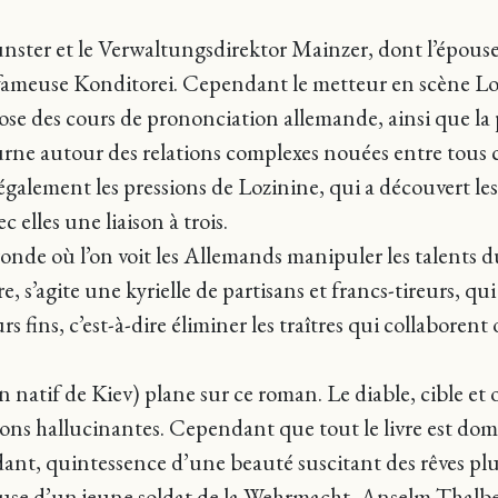
ünster et le Verwaltungsdirektor Mainzer, dont l’épous
us fameuse Konditorei. Cependant le metteur en scène Loz
e des cours de prononciation allemande, ainsi que la pl
rne autour des relations complexes nouées entre tous ce
galement les pressions de Lozinine, qui a découvert les o
 elles une liaison à trois.
onde où l’on voit les Allemands manipuler les talents du
, s’agite une kyrielle de partisans et francs-tireurs, qu
rs fins, c’est-à-dire éliminer les traîtres qui collaboren
n natif de Kiev) plane sur ce roman. Le diable, cible et
ns hallucinantes. Cependant que tout le livre est dominé
dant, quintessence d’une beauté suscitant des rêves plu
se d’un jeune soldat de la Wehrmacht, Anselm Thalbe