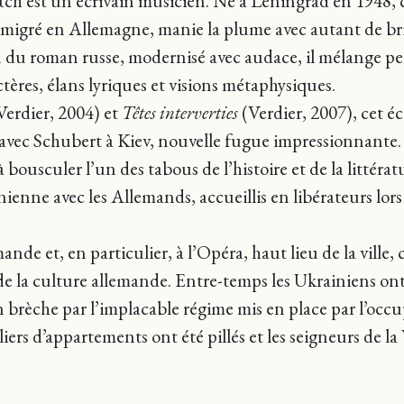
ch est un écrivain musicien. Né à Leningrad en 1948, c
émigré en Allemagne, manie la plume avec autant de brio
on du roman russe, modernisé avec audace, il mélange p
ères, élans lyriques et visions métaphysiques.
Verdier, 2004) et
Têtes interverties
(Verdier, 2007), cet éc
t avec Schubert à Kiev, nouvelle fugue impressionnante.
bousculer l’un des tabous de l’histoire et de la littératu
ienne avec les Allemands, accueillis en libérateurs lors
nde et, en particulier, à l’Opéra, haut lieu de la ville
e la culture allemande. Entre-temps les Ukrainiens on
brèche par l’implacable régime mis en place par l’occup
lliers d’appartements ont été pillés et les seigneurs de l