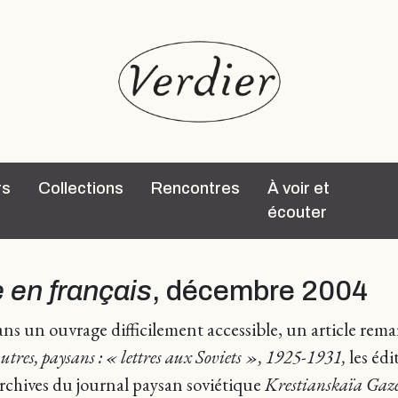
rs
Collections
Rencontres
À voir et
écouter
e en français
, décembre 2004
ans un ouvrage difficilement accessible, un article remar
tres, paysans : « lettres aux Soviets », 1925-1931,
les édi
archives du journal paysan soviétique
Krestianskaïa Gaze