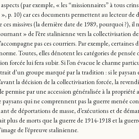
aspects (par exemple, « les “missionnaires” à tous crin
e », p. 10) car ces documents permettent au lecteur de 
e ces missives (la dernière date de 1989, pourquoi ?), il 
ournant » de l’ère stalinienne vers la collectivisation 
accompagne pas ces courriers. Par exemple, certaines de
s norme. Toutes, elles dénotent les catégories de pensée 
tion forcée lui fera subir. Si l’on évacue le charme parti
rtrait d’un groupe marqué par la tradition : si le paysan es
’avant la décision de la collectivisation forcée, la reven
e permise par une accession généralisée à la propriété av
e paysans qui ne comprennent pas la guerre menée contre
nant de déportations de masse, d’exécutions et de déman
it plus de morts que la guerre de 1914-1918 et la guerre c
l’image de l’épreuve stalinienne.