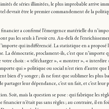
 illimités de séries illimitées, le plus improbable arriv
ue, tel devrait être le premier commandement de la polit
 financier a confirmé l’émergence matérielle du n’impo
ont pas les seuls à l’avoir cru. Au-delà de l’enrichissem
n’importe qui indifférencié. La statistique en a proposé
que. La démocratie, proclament-ils, c’est que n’importe
 votre choix : « télécharger », « montrer », « interdire
porte qui » politique ou social n’est rien d’autre que 
ient bien d’y songer ; ils ne font que sublimer les plus b
partager leur dépendance, c’est un fait, et c’est leur p
n. Soit, mais la question se pose : qui fabrique les règle
e financier n’était pas sans règles ; au contraire, il en