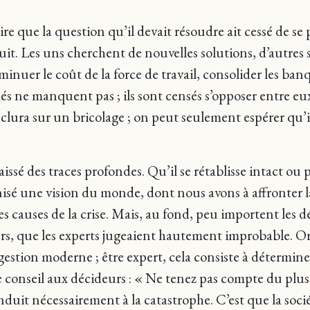
ire que la question qu’il devait résoudre ait cessé de se
uit. Les uns cherchent de nouvelles solutions, d’autres s
nuer le coût de la force de travail, consolider les ba
dés ne manquent pas ; ils sont censés s’opposer entre e
lura sur un bricolage ; on peut seulement espérer qu’il 
issé des traces profondes. Qu’il se rétablisse intact ou 
ganisé une vision du monde, dont nous avons à affronter 
les causes de la crise. Mais, au fond, peu importent les d
, que les experts jugeaient hautement improbable. Or c
gestion moderne ; être expert, cela consiste à détermine
 conseil aux décideurs : « Ne tenez pas compte du plus 
conduit nécessairement à la catastrophe. C’est que la s