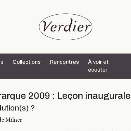
rs
Collections
Rencontres
À voir et
écouter
rarque 2009 : Leçon inaugurale
lution(s) ?
ude Milner