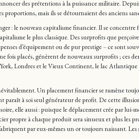
noncer des prétentions à la puissance militaire. Depuis l
es proportions, mais ils se détournaient des anciens san
ger : le nouveau capitalisme financier. Il se concentre
 capitalisme le plus classique. Des surprofits que perçoiv
épenses d’équipement ou de pur prestige – ce sont souven
une fois placés, génèrent de nouveaux surprofits ; ces de
ork, Londres et le Vieux Continent, le lac Atlantique
inévitablement. Un placement financier se ramène toujou
 paraît à soi seul générateur de profit. De cette illusion
ire, elle aussi : puisque le déplacement crée par lui-mêm
r propre à chaque produit sera sinueux et plus les profit
fabriquent par eux-mêmes un or toujours naissant. Les 