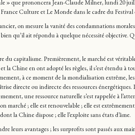
rale » que prononcera Jean-Claude Milner, lundi 20 juill
 France Culture et Le Monde dans le cadre du Festival
inancier, on mesure la vanité des condamnations morales
 bien qu’il ait répondu à quelque nécessité objective. Qu
oire du capitalisme. Premièrement, le marché est vérit
et la Chine en ont adopté les règles, il s’est étendu à tous 
mement, à ce moment de la mondialisation extrême, les 
trise directe ou indirecte des ressources énergétiques.
ièmement, une ressource naturelle s’est rappelée à l’at
bon marché ; elle est renouvelable ; elle est extrêmement
 dont la Chine dispose ; elle l’exploite sans états d’âme.
ondre leurs avantages ; les surprofits sont passés aux m