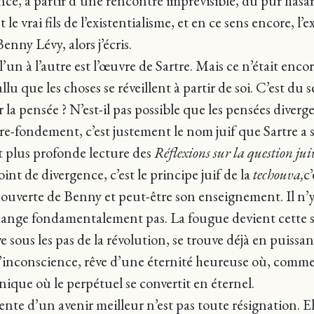
tence, à partir d’une rencontre imprévisible, du pur hasa
 le vrai fils de l’existentialisme, et en ce sens encore, l
enny Lévy, alors j’écris.
l’un à l’autre est l’œuvre de Sartre. Mais ce n’était enc
llu que les choses se réveillent à partir de soi. C’est d
 par la pensée ? N’est-il pas possible que les pensées div
l’être-fondement, c’est justement le nom juif que Sartre a
et plus profonde lecture des
Réflexions sur la question jui
nt de divergence, c’est le principe juif de la
techouva,
c’
découverte de Benny et peut-être son enseignement. Il n’
ange fondamentalement pas. La fougue devient cette soi
ève sous les pas de la révolution, se trouve déjà en pui
l’inconscience, rêve d’une éternité heureuse où, comme
nique où le perpétuel se convertit en éternel.
ente d’un avenir meilleur n’est pas toute résignation. El