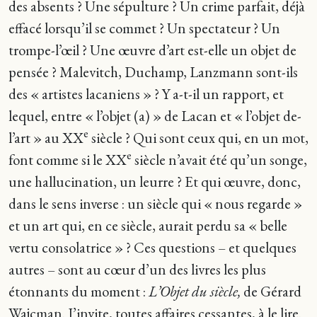
des absents ? Une sépulture ? Un crime parfait, déjà
effacé lorsqu’il se commet ? Un spectateur ? Un
trompe-l’œil ? Une œuvre d’art est-elle un objet de
pensée ? Malevitch, Duchamp, Lanzmann sont-ils
des « artistes lacaniens » ? Y a-t-il un rapport, et
lequel, entre « l’objet (a) » de Lacan et « l’objet de-
e
l’art » au XX
siècle ? Qui sont ceux qui, en un mot,
e
font comme si le XX
siècle n’avait été qu’un songe,
une hallucination, un leurre ? Et qui œuvre, donc,
dans le sens inverse : un siècle qui « nous regarde »
et un art qui, en ce siècle, aurait perdu sa « belle
vertu consolatrice » ? Ces questions – et quelques
autres – sont au cœur d’un des livres les plus
étonnants du moment :
L’Objet du siècle,
de Gérard
Wajcman. J’invite, toutes affaires cessantes, à le lire.