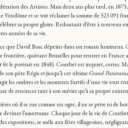
ation des Artistes. Mais deux ans plus tard, en 1873, à
e Vendôme et se voit réclamer la somme de 323 091 franc
lébrer sa propre gloire. Redoutant d’être à nouveau 
ères années de sa vie.
tence que David Bosc dépeint dans un roman lumineux. O
une frontière, quittant Bruxelles pour rentrer en France 
it le portrait en 1848). Courbet est inquiet, certes. Mais
 de son père Régis et jusqu’à cet ultime
Grand Panorama 
gir les ombres et les moments furtifs d’une vie tout ent
fuse de renoncer tant à son métier qu’à sa propre existe
vières où il se rue comme un ogre, il ne se prive ni de bo
sse deviner l’amertume. Chaque jour de la vie de Courbet 
se des expositions, se mêle aux fêtes villageoises, néglige