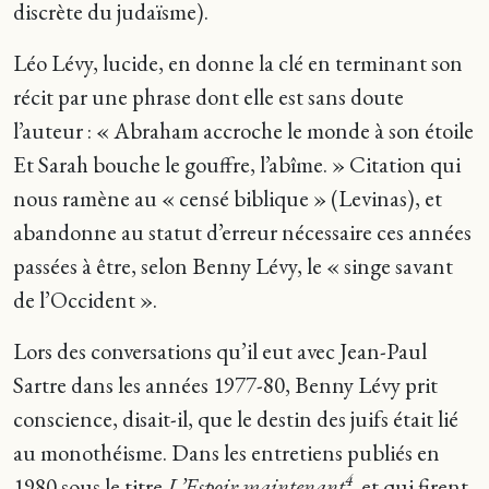
discrète du judaïsme).
Léo Lévy, lucide, en donne la clé en terminant son
récit par une phrase dont elle est sans doute
l’auteur : « Abraham accroche le monde à son étoile
Et Sarah bouche le gouffre, l’abîme. » Citation qui
nous ramène au « censé biblique » (Levinas), et
abandonne au statut d’erreur nécessaire ces années
passées à être, selon Benny Lévy, le « singe savant
de l’Occident ».
Lors des conversations qu’il eut avec Jean-Paul
Sartre dans les années 1977-80, Benny Lévy prit
conscience, disait-il, que le destin des juifs était lié
au monothéisme. Dans les entretiens publiés en
4
1980 sous le titre
L’Espoir maintenant
,
et qui firent