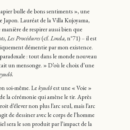
papier bulle de bons sentiments », une
e Japon. Lauréat de la Villa Kujoyama,
le manière de respirer aussi bien que
ots, Les Procédures
(cf.
Lmda,
n°71) – il est
nomiquement démentie par mon existence.
it paradoxale : tout dans le monde nouveau
 était un mensonge. » D’où le choix d’une
kyudô.
sinon soi-même. Le
kyudô
est une « Voie »
 de la cérémonie qui amène le tir. Après
roit d’élever non plus l’arc seul, mais l’arc
s’agit de dessiner avec le corps de l’homme
l sera le son produit par l’impact de la