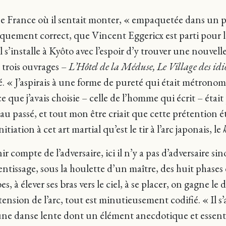
une France où il sentait monter, « empaquetée dans un 
iquement correct, que Vincent Eggericx est parti pour l
il s’installe à Kyôto avec l’espoir d’y trouver une nouvel
e trois ouvrages –
L’Hôtel de la Méduse, Le Village des idi
é. « J’aspirais à une forme de pureté qui était métro
e que j’avais choisie – celle de l’homme qui écrit – éta
 au passé, et tout mon être criait que cette prétention
itiation à cet art martial qu’est le tir à l’arc japonais, le
enir compte de l’adversaire, ici il n’y a pas d’adversaire 
entissage, sous la houlette d’un maître, des huit phases
s, à élever ses bras vers le ciel, à se placer, on gagne le d
extension de l’arc, tout est minutieusement codifié. « Il 
 une danse lente dont un élément anecdotique et essentie