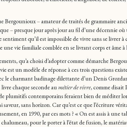
dique Bergounioux – amateur de traités de grammaire anc
e – presque jour après jour au fil d’une décennie où t
 sentiment qu’il est impossible de vivre sans se livrer à c
vre une vie familiale comblée en se livrant corps et âme à
chements, qu’a choisi d’adopter comme démarche Bergouni
ie est un modèle de réponse à ces trois questions existen
avec le charmant badinage dilettante d’un Denis Grozdan
e livre chaque seconde au
métier de vivre
, comme disait P
e plumitifs contemporains feraient bien de méditer lon
 saveur, sans horizon. Car qu’est ce que l’écriture vérit
eusement, en 1990, par ces mots ? « On est assis à une 
chalumeau, pour le porter à l’état de fusion, le matéria