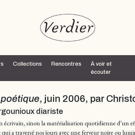
rs
Collections
Rencontres
À voir et
écouter
t poétique
, juin 2006, par Chri
ergounioux diariste
 écrivain, sinon la matérialisation quotidienne d’un ef
qui a traversé nos jours avec une ferveur noire ou lumi