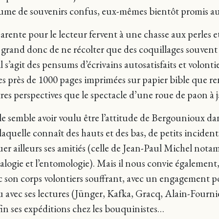
brume de souvenirs confus, eux-mêmes bientôt promis au
arente pour le lecteur fervent à une chasse aux perles et 
t grand donc de ne récolter que des coquillages souvent
’il s’agit des pensums d’écrivains autosatisfaits et volont
 près de 1000 pages imprimées sur papier bible que re
utres perspectives que le spectacle d’une roue de paon 
lle semble avoir voulu être l’attitude de Bergounioux dan
, laquelle connaît des hauts et des bas, de petits incid
uer ailleurs ses amitiés (celle de Jean-Paul Michel notam
alogie et l’entomologie). Mais il nous convie également, 
 son corps volontiers souffrant, avec un engagement pol
 avec ses lectures (Jünger, Kafka, Gracq, Alain-Fournie
in ses expéditions chez les bouquinistes…