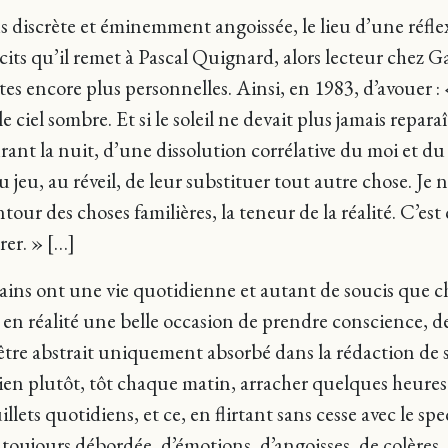
us discrète et éminemment angoissée, le lieu d’une réf
cits qu’il remet à Pascal Quignard, alors lecteur chez Gal
ntes encore plus personnelles. Ainsi, en 1983, d’avouer : 
le ciel sombre. Et si le soleil ne devait plus jamais repar
 durant la nuit, d’une dissolution corrélative du moi et 
jeu, au réveil, de leur substituer tout autre chose. Je n
our des choses familières, la teneur de la réalité. C’e
rer. » […]
ins ont une vie quotidienne et autant de soucis que ch
 en réalité une belle occasion de prendre conscience, de
être abstrait uniquement absorbé dans la rédaction de ses
 bien plutôt, tôt chaque matin, arracher quelques heures
illets quotidiens, et ce, en flirtant sans cesse avec le s
toujours débordée, d’émotions, d’angoisses, de colères, 