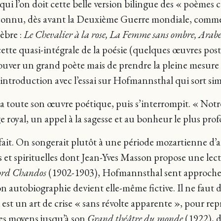
ui l’on doit cette belle version bilingue des « poèmes
nnu, dès avant la Deuxième Guerre mondiale, comme po
lèbre :
Le Chevalier à la rose, La Femme sans ombre, Arabe
ette quasi-intégrale de la poésie (quelques œuvres po
ouver un grand poète mais de prendre la pleine mesure 
introduction avec l’essai sur Hofmannsthal qui sort s
toute son œuvre poétique, puis s’interrompit. « Notre j
e royal, un appel à la sagesse et au bonheur le plus pro
 fait. On songerait plutôt à une période mozartienne d
es et spirituelles dont Jean-Yves Masson propose une le
Lord Chandos
(1902-1903), Hofmannsthal sent approcher 
n autobiographie devient elle-même fictive. Il ne faut do
 est un art de crise « sans révolte apparente », pour re
res moyens jusqu’à son
Grand théâtre du monde
(1922), d