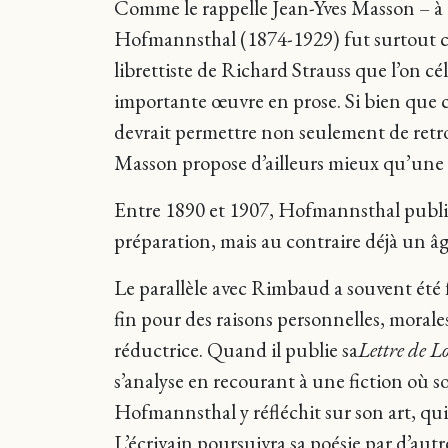
Comme le rappelle Jean-Yves Masson – à q
Hofmannsthal (1874-1929) fut surtout co
librettiste de Richard Strauss que l’on cé
importante œuvre en prose. Si bien que c
devrait permettre non seulement de retr
Masson propose d’ailleurs mieux qu’une 
Entre 1890 et 1907, Hofmannsthal publia 
préparation, mais au contraire déjà un âg
Le parallèle avec Rimbaud a souvent été
fin pour des raisons personnelles, moral
réductrice. Quand il publie sa
Lettre de 
s’analyse en recourant à une fiction où so
Hofmannsthal y réfléchit sur son art, qui
L’écrivain poursuivra sa poésie par d’aut