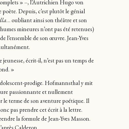
 complets » –, l’Autrichien Hugo von
ète. Depuis, c’est plutôt le génial
lla
… oubliant ainsi son théâtre et son
sthumes mineures n’ont pas été retenues)
de l’ensemble de son œuvre. Jean-Yves
imultanément.
eunesse, écrit-il, n’est pas un temps de
fond. »
’adolescent-prodige. Hofmannsthal y mit
cture passionnante et nullement
le terme de son aventure poétique. Il
nc pas prendre cet écrit à la lettre.
prendre la formule de Jean-Yves Masson.
’après Calderon.