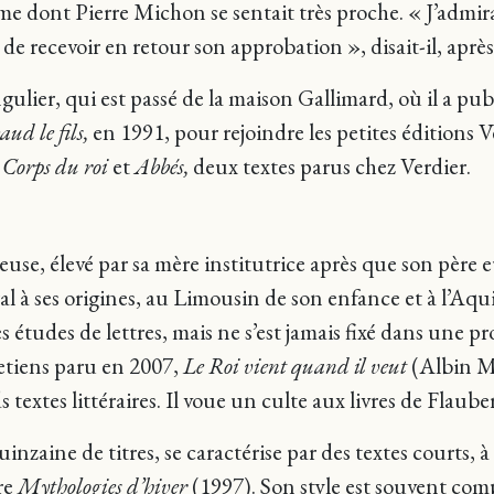
dont Pierre Michon se sentait très proche. « J’admirais
de recevoir en retour son approbation », disait-il, après 
gulier, qui est passé de la maison Gallimard, où il a publ
ud le fils,
en 1991, pour rejoindre les petites éditions Ve
r
Corps du roi
et
Abbés,
deux textes parus chez Verdier.
use, élevé par sa mère institutrice après que son père eu
l à ses origines, au Limousin de son enfance et à l’Aqu
s études de lettres, mais ne s’est jamais fixé dans une pr
retiens paru en 2007,
Le Roi vient quand il veut
(Albin Mi
 textes littéraires. Il voue un culte aux livres de Flaube
aine de titres, se caractérise par des textes courts, à l’
re
Mythologies d’hiver
(1997). Son style est souvent com