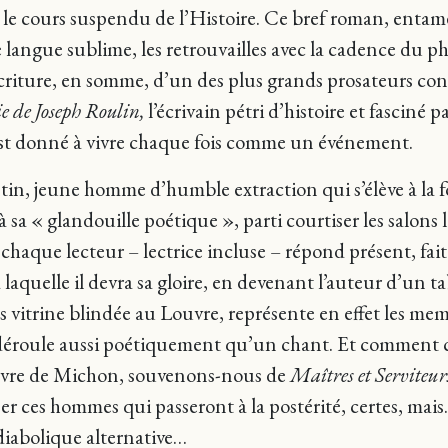
c le cours suspendu de l’Histoire. Ce bref roman, entamé i
angue sublime, les retrouvailles avec la cadence du phra
l’écriture, en somme, d’un des plus grands prosateurs c
e de Joseph Roulin,
l’écrivain pétri d’histoire et fasciné p
 est donné à vivre chaque fois comme un événement.
ntin, jeune homme d’humble extraction qui s’élève à la 
sa « glandouille poétique », parti courtiser les salons li
chaque lecteur – lectrice incluse – répond présent, fai
aquelle il devra sa gloire, en devenant l’auteur d’un ta
 vitrine blindée au Louvre, représente en effet les me
se déroule aussi poétiquement qu’un chant. Et comment 
œuvre de Michon, souvenons-nous de
Maîtres et Serviteur
er ces hommes qui passeront à la postérité, certes, mais
 diabolique alternative…