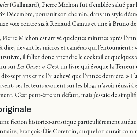
ules
(Gallimard), Pierre Michon fut d’emblée salué par la
rix Décembre, poursuit son chemin, dans un style désuet,
 douze voix contre six à Renaud Camus et une à Bruno de
 Pierre Michon est arrivé quelques minutes après l’anno
i à dire, devant les micros et caméras qui l’entouraient 
suivre, il fallut donc attendre le cocktail et quelques
enu sur
Les Onze
: « C’est un livre qui évoque la Terreur 
 a dix-sept ans et ne l’ai achevé que l’année dernière. »
uvent, ses lecteurs avouent sur les blogs n’avoir réussi à 
ment. C’est peut-être un défaut, mais j’essaie de simplifi
originale
 une fiction historico-artistique particulièrement audac
ionnaire, François-Élie Corentin, auquel on aurait c