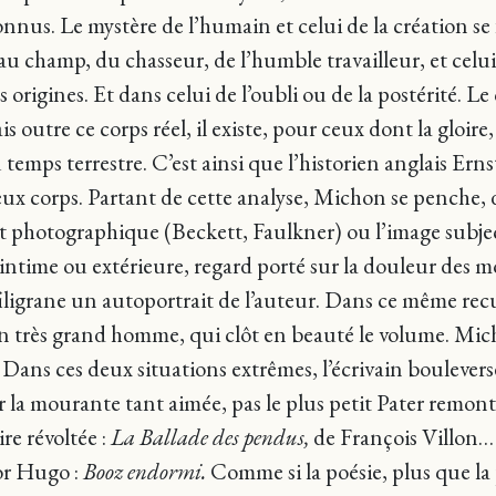
nnus. Le mystère de l’humain et celui de la création se
 champ, du chasseur, de l’humble travailleur, et celui d
es origines. Et dans celui de l’oubli ou de la postérité.
s outre ce corps réel, il existe, pour ceux dont la gloire
temps terrestre. C’est ainsi que l’historien anglais Erns
eux corps. Partant de cette analyse, Michon se penche,
 et photographique (Beckett, Faulkner) ou l’image subjec
 intime ou extérieure, regard porté sur la douleur des m
iligrane un autoportrait de l’auteur. Dans ce même recu
t un très grand homme, qui clôt en beauté le volume. Mi
. Dans ces deux situations extrêmes, l’écrivain bouleversé
our la mourante tant aimée, pas le plus petit Pater rem
re révoltée :
La Ballade des pendus,
de François Villon… P
or Hugo :
Booz endormi.
Comme si la poésie, plus que la p