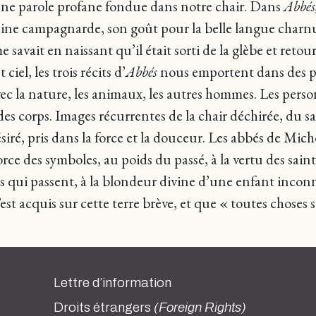
d’une parole profane fondue dans notre chair. Dans
Abbés
 veine campagnarde, son goût pour la belle langue charn
savait en naissant qu’il était sorti de la glèbe et retour
iel, les trois récits d’
Abbés
nous emportent dans des pay
avec la nature, les animaux, les autres hommes. Les pe
des corps. Images récurrentes de la chair déchirée, du sa
ésiré, pris dans la force et la douceur. Les abbés de Mi
orce des symboles, au poids du passé, à la vertu des saints
es qui passent, à la blondeur divine d’une enfant inco
est acquis sur cette terre brève, et que « toutes chose
Lettre d’information
Droits étrangers
(Foreign Rights)