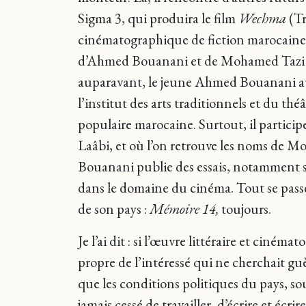
Sigma 3, qui produira le film
Wechma
(T
cinématographique de fiction marocaine d
d’Ahmed Bouanani et de Mohamed Tazi au
auparavant, le jeune Ahmed Bouanani aura 
l’institut des arts traditionnels et du th
populaire marocaine. Surtout, il partici
Laâbi, et où l’on retrouve les noms d
Bouanani publie des essais, notamment sur
dans le domaine du cinéma. Tout se passe 
de son pays :
Mémoire 14,
toujours.
Je l’ai dit : si l’œuvre littéraire et ci
propre de l’intéressé qui ne cherchait guè
que les conditions politiques du pays, sou
jamais cessé de travailler, d’écrire et éc