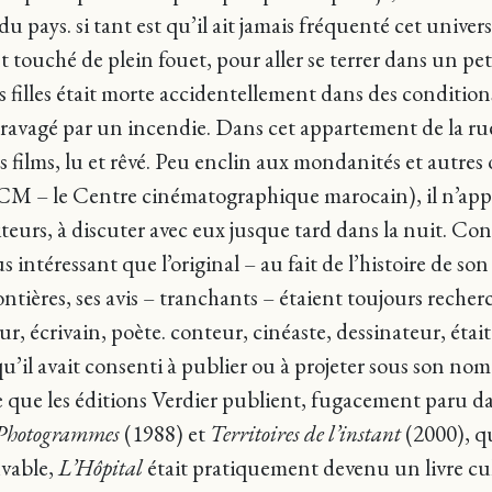
 pays. si tant est qu’il ait jamais fréquenté cet univers f
 touché de plein fouet, pour aller se terrer dans un pe
s filles était morte accidentellement dans des conditi
é ravagé par un incendie. Dans cet appartement de la 
s films, lu et rêvé. Peu enclin aux mondanités et autres o
CM – le Centre cinématographique marocain), il n’appréc
iteurs, à discuter avec eux jusque tard dans la nuit. Co
lus intéressant que l’original – au fait de l’histoire de
ntières, ses avis – tranchants – étaient toujours recher
heur, écrivain, poète. conteur, cinéaste, dessinateur, ét
qu’il avait consenti à publier ou à projeter sous son nom
 que les éditions Verdier publient, fugacement paru da
Photogrammes
(1988) et
Territoires de l’instant
(2000), q
uvable,
L’Hôpital
était pratiquement devenu un livre cu