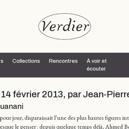
rs
Collections
Rencontres
À voir et
écouter
, 14 février 2013, par Jean-Pier
ouanani
our jour, disparaissait l’une des plus hautes figures int
sque le penser : depuis quelque temps déjà, Ahmed Bouan