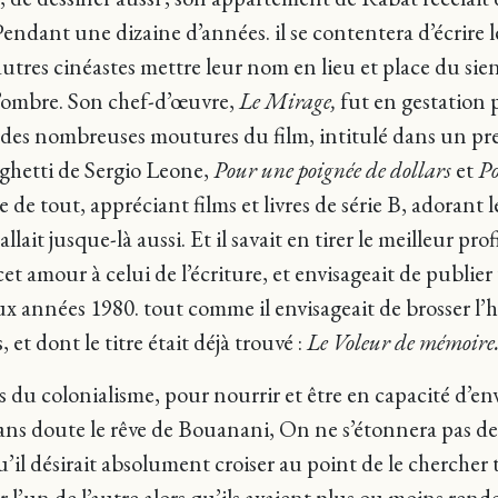
ndant une dizaine d’années. il se contentera d’écrire le
res cinéastes mettre leur nom en lieu et place du sie
 l’ombre. Son chef-d’œuvre,
Le Mirage,
fut en gestation 
ns des nombreuses moutures du film, intitulé dans un p
ghetti de Sergio Leone,
Pour une poignée de dollars
et
Po
e de tout, appréciant films et livres de série B, adorant 
 allait jusque-là aussi. Et il savait en tirer le meilleur 
r cet amour à celui de l’écriture, et envisageait de publ
années 1980. tout comme il envisageait de brosser l’hist
 et dont le titre était déjà trouvé :
Le Voleur de mémoire
s du colonialisme, pour nourrir et être en capacité d’env
sans doute le rêve de Bouanani, On ne s’étonnera pas de
qu’il désirait absolument croiser au point de le cherche
r l’un de l’autre alors qu’ils avaient plus ou moins ren