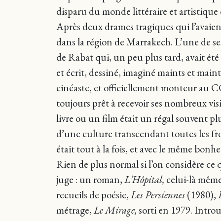
disparu du monde littéraire et artistique du
Après deux drames tragiques qui l’avaient
dans la région de Marrakech. L’une de se
de Rabat qui, un peu plus tard, avait ét
et écrit, dessiné, imaginé maints et maint
cinéaste, et officiellement monteur au C
toujours prêt à recevoir ses nombreux vis
livre ou un film était un régal souvent p
d’une culture transcendant toutes les fro
était tout à la fois, et avec le même bon
Rien de plus normal si l’on considère ce 
juge : un roman,
L’Hôpital,
celui-là même
recueils de poésie,
Les Persiennes
(1980),
métrage,
Le Mirage,
sorti en 1979. Intro