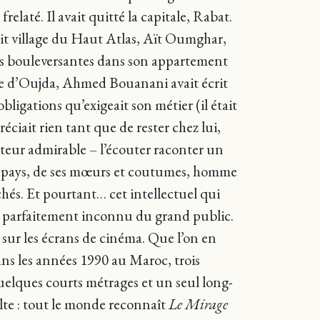
relaté. Il avait quitté la capitale, Rabat.
tit village du Haut Atlas, Aït Oumghar,
ons bouleversantes dans son appartement
rue d’Oujda, Ahmed Bouanani avait écrit
bligations qu’exigeait son métier (il était
iait rien tant que de rester chez lui,
nteur admirable – l’écouter raconter un
 son pays, de ses mœurs et coutumes, homme
chés. Et pourtant… cet intellectuel qui
ait parfaitement inconnu du grand public.
 sur les écrans de cinéma. Que l’on en
ns les années 1990 au Maroc, trois
uelques courts métrages et un seul long-
lte : tout le monde reconnaît
Le Mirage