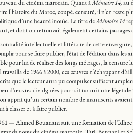
nouveau du cinéma marocain. Quant à
Mémoire 14,
au d
rire l’histoire du Maroc, coupé. censuré, il n’en reste p
litique d’une beauté inouïe. Le titre de
Mémoire 14
rep
nt, et dont on retrouvait également certains passages d
nnalité intellectuelle et littéraire de cette envergure
plir pour se faire publier, l’état de l’édition dans les 
le pour lui de réaliser des longs métrages, la censure lui
ravailla de 1966 à 2000, ces œuvres n’échappant d’aille
s écrits que le lecteur aura pu compulser suffisent amplem
peu d’œuvres divulguées pourrait nourrir une légende t
l’on apprit qu’un certain nombre de manuscrits avaient 
 à classer et à faire publier.
en 1961 — Ahmed Bouanani suit une formation de l’Idhec 
 grands noms du cinéma marocain, Tari, Bennani et Sekka