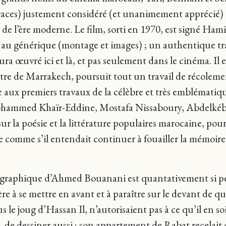
races) justement considéré (et unanimement apprécié)
e l’ère moderne. Le film, sorti en 1970, est signé Ham
 générique (montage et images) ; un authentique tra
œuvré ici et là, et pas seulement dans le cinéma. Il es
éâtre de Marrakech, poursuit tout un travail de récoleme
pe aux premiers travaux de la célèbre et très emblémati
e Mohammed Khaïr-Eddine, Mostafa Nissaboury, Abdelk
 la poésie et la littérature populaires marocaine, pour
comme s’il entendait continuer à fouailler la mémoire, l
nématographique d’Ahmed Bouanani est quantativement si p
re à se mettre en avant et à paraître sur le devant de qu
s le joug d’Hassan Il, n’autorisaient pas à ce qu’il en s
rire, de dessiner aussi ; son appartement de Rabat recela