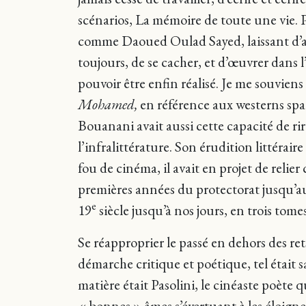
scénarios, La mémoire de toute une vie. Pe
comme Daoued Oulad Sayed, laissant d’aut
toujours, de se cacher, et d’œuvrer dans
pouvoir être enfin réalisé. Je me souvie
Mohamed,
en référence aux westerns spa
Bouanani avait aussi cette capacité de rir
l’infralittérature. Son érudition littéraire
fou de cinéma, il avait en projet de relie
premières années du protectorat jusqu’aux 
e
19
siècle jusqu’à nos jours, en trois tomes,
Se réapproprier le passé en dehors des ret
démarche critique et poétique, tel était 
matière était Pasolini, le cinéaste poète 
« bonnes » âmes s’évertuant à les éloigne