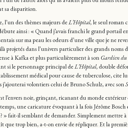
t sa disparition.
re, l’un des thèmes majeurs de
L’Hôpital,
le seul roman 
bute ainsi : « Quand j’avais franchi le grand portail en 
sentais sur ma peau les odeurs d’une ville que je ne rever
 projetés dans l’univers particulier des grands noms de
ense à Kafka et plus particulièrement à son
Gardien du
nt si le personnage principal de
L’Hôpital,
double défor
ablissement médical pour cause de tuberculose, cite lu
 j’ajouterai volontiers celui de Bruno Schulz, avec son
S
nt l’envers noir, grinçant, ricanant du monde extérieur
temps, une caricature évoquant à la fois Jérôme Bosch 
u ? » fait-il semblant de demander. Simplement mettre à 
t que trop bien, a-t-on envie de répliquer. Et la prem