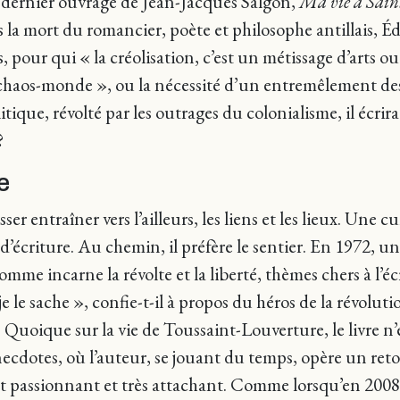
le dernier ouvrage de Jean-Jacques Salgon,
Ma vie à Sai
la mort du romancier, poète et philosophe antillais, Édo
, pour qui « la créolisation, c’est un métissage d’arts o
chaos-monde », ou la nécessité d’un entremêlement des
itique, révolté par les outrages du colonialisme, il écri
?
e
er entraîner vers l’ailleurs, les liens et les lieux. Une cur
 d’écriture. Au chemin, il préfère le sentier. En 1972,
me incarne la révolte et la liberté, thèmes chers à l’écri
 je le sache », confie-t-il à propos du héros de la révol
 Quoique sur la vie de Toussaint-Louverture, le livre n’
dotes, où l’auteur, se jouant du temps, opère un reto
est passionnant et très attachant. Comme lorsqu’en 2008