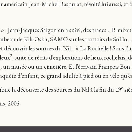
r américain Jean-Michel Basquiat, révolté lui aussi, et ô
 » : Jean-Jacques Salgon en a suivi, des traces… Rimba
mbeau de Kih-Oskh, SAMO sur les trottoirs de SoHo… 
et découvrir les sources du Nil… à La Rochelle ! Sous l
2
lleux
, suite de récits d’explorations de lieux rochelais, 
 un musée ou un cimetière. Et l’écrivain François Bon de 
uête d’enfant, ce grand adulte à pied ou en vélo qu’est
e
ibue la découverte des sources du Nil à la fin du 19
sièc
ns, 2005.