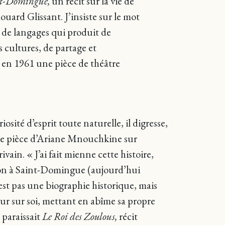
nt-Domingue,
un récit sur la vie de
uard Glissant. J’insiste sur le mot
u de langages qui produit de
 cultures, de partage et
ra en 1961 une pièce de théâtre
iosité d’esprit toute naturelle, il digresse,
 une pièce d’Ariane Mnouchkine sur
vain. « J’ai fait mienne cette histoire,
ution à Saint-Domingue (aujourd’hui
est pas une biographie historique, mais
ur sur soi, mettant en abîme sa propre
 paraissait
Le Roi des Zoulous,
récit