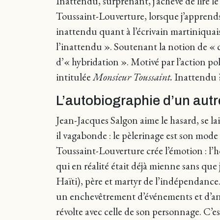
Inattendu, surprenant, j’achève de lire 
Toussaint-Louverture, lorsque j’apprends 
inattendu quant à l’écrivain martiniquais
l’inattendu ». Soutenant la notion de « 
d’« hybridation ». Motivé par l’action pol
intitulée
Monsieur Toussaint.
Inattendu 
L’autobiographie d’un autr
Jean-Jacques Salgon aime le hasard, se laiss
il vagabonde : le pèlerinage est son mode
Toussaint-Louverture crée l’émotion : l’hom
qui en réalité était déjà mienne sans que
Haïti), père et martyr de l’indépendance.
un enchevêtrement d’événements et d’anec
révolte avec celle de son personnage. C’