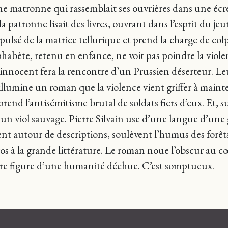
 une matronne qui rassemblait ses ouvrières dans une écr
la patronne lisait des livres, ouvrant dans l’esprit du je
lsé de la matrice tellurique et prend la charge de colp
lphabète, retenu en enfance, ne voit pas poindre la viole
re innocent fera la rencontre d’un Prussien déserteur. L
mine un roman que la violence vient griffer à maintes 
urprend l’antisémitisme brutal de soldats fiers d’eux. Et,
’un viol sauvage. Pierre Silvain use d’une langue d’une
lent autour de descriptions, soulèvent l’humus des forê
os à la grande littérature. Le roman noue l’obscur au c
nière figure d’une humanité déchue. C’est somptueux.