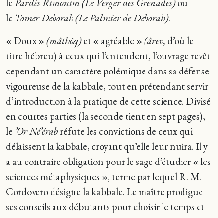
le
Pardès Rimonim
(Le Verger des Grenades)
ou
le
Tomer Deborah
(Le Palmier de Deborah)
.
« Doux »
(mâthôq)
et « agréable »
(ârev,
d’où le
titre hébreu) à ceux qui l’entendent, l’ouvrage revêt
cependant un caractère polémique dans sa défense
vigoureuse de la kabbale, tout en prétendant servir
d’introduction à la pratique de cette science. Divisé
en courtes parties (la seconde tient en sept pages),
le
’Or Né’érab
réfute les convictions de ceux qui
délaissent la kabbale, croyant qu’elle leur nuira. Il y
a au contraire obligation pour le sage d’étudier « les
sciences métaphysiques », terme par lequel R. M.
Cordovero désigne la kabbale. Le maître prodigue
ses conseils aux débutants pour choisir le temps et