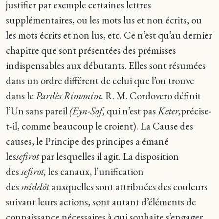
justifier par exemple certaines lettres
supplémentaires, ou les mots lus et non écrits, ou
les mots écrits et non lus, etc. Ce n’est qu’au dernier
chapitre que sont présentées des prémisses
indispensables aux débutants. Elles sont résumées
dans un ordre différent de celui que l’on trouve
dans le
Pardès Rimonim.
R. M. Cordovero définit
l’Un sans pareil
(Eyn-Sof,
qui n’est pas
Keter,
précise-
t-il, comme beaucoup le croient). La Cause des
causes, le Principe des principes a émané
les
sefirot
par lesquelles il agit. La disposition
des
sefirot,
les canaux, l’unification
des
mîddôt
auxquelles sont attribuées des couleurs
suivant leurs actions, sont autant d’éléments de
connaissance nécessaires à qui souhaite s’engager