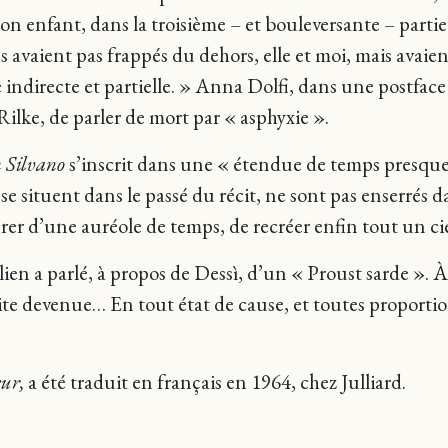
 son enfant, dans la troisième – et bouleversante – partie
avaient pas frappés du dehors, elle et moi, mais avaien
indirecte et partielle. » Anna Dolfi, dans une postface
Rilke, de parler de mort par « asphyxie ».
 Silvano
s’inscrit dans une « étendue de temps presqu
e situent dans le passé du récit, ne sont pas enserrés da
urer d’une auréole de temps, de recréer enfin tout un c
lien a parlé, à propos de Dessì, d’un « Proust sarde ». 
suite devenue… En tout état de cause, et toutes proporti
eur,
a été traduit en français en 1964, chez Julliard.