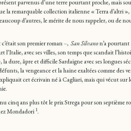
 présent parvenus d’une terre pourtant proche, mais sou
e la remarquable collection italienne « Terra d’altri »
beaucoup d’autres, le mérite de nous rappeler, ou de no
t c’était son premier roman –,
San Silvano
n’a pourtant 
’Italie, avec ses villes, son temps que scandait l’histoir
 la dure, âpre et difficile Sardaigne avec ses longues séch
 défunts, la vengeance et la haine exaltées comme des v
expliquait cet écrivain né à Cagliari, mais qui vécut sur 
mie.
enu cinq ans plus tôt le prix Strega pour son septième 
1
chez Mondadori
.