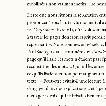
mobilisés sinon vraiment actifs : lire be
Reste que nous situons la séparation en
prononcer à voix haute. Ce moment, il a a
ses
Confessions
(livre VI), où il voit son m
à travers les pages dont son esprit perçait
reposaient ». Nous sommes au
siècle,
e
IV
Paul Saenger dans le numéro des
Annales
page qu’il lisait, les mots n’étaient pas s
reconstituer les mots. « Quand les anciens 
ce qu’ils lisaient et non pour augmenter l
texte : « Peut-être évitait-il une lecture
s’engager dans des explications… et à perd
ménager sa voix, qui se brisait aisément, p