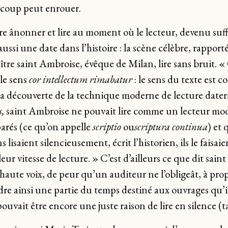
aucoup peut enrouer.
tre ânonner et lire au moment où le lecteur, devenu su
ussi une date dans l’histoire : la scène célèbre, rappor
aître saint Ambroise, évêque de Milan, lire sans bruit. «
 le sens
cor intellectum rimabatur
: le sens du texte est c
 la découverte de la technique moderne de lecture dater
,
saint Ambroise ne pouvait lire comme un lecteur mod
éparés (ce qu’on appelle
scriptio
ou
scriptura continua
) et 
lisaient silencieusement, écrit l’historien, ils le faisai
eur vitesse de lecture. » C’est d’ailleurs ce que dit sa
 à haute voix, de peur qu’un auditeur ne l’obligeât, à p
re ainsi une partie du temps destiné aux ouvrages qu’il v
ouvait être encore une juste raison de lire en silence (ta