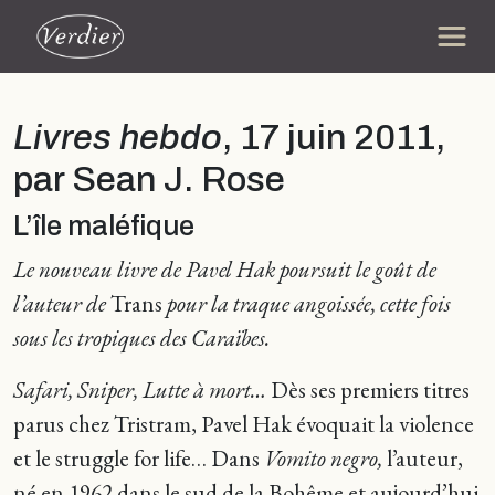
Livres hebdo
, 17 juin 2011,
par Sean J. Rose
L’île maléfique
Le nouveau livre de Pavel Hak poursuit le goût de
l’auteur de
Trans
pour la traque angoissée, cette fois
sous les tropiques des Caraïbes.
S
afari, Sniper, Lutte à mort…
Dès ses premiers titres
parus chez Tristram, Pavel Hak évoquait la violence
et le struggle for life… Dans
Vomito negro,
l’auteur,
né en 1962 dans le sud de la Bohême et aujourd’hui