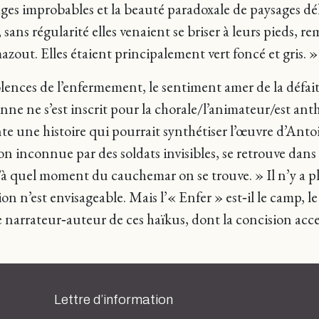
ages improbables et la beauté paradoxale de paysages délétè
sans régularité elles venaient se briser à leurs pieds, r
zout. Elles étaient principalement vert foncé et gris. »
lences de l’enfermement, le sentiment amer de la défaite,
ne ne s’est inscrit pour la chorale/l’animateur/est ant
te une histoire qui pourrait synthétiser l’œuvre d’Ant
ion inconnue par des soldats invisibles, se retrouve da
/à quel moment du cauchemar on se trouve. » Il n’y a plu
n n’est envisageable. Mais l’« Enfer » est‑il le camp, le 
e narrateur‑auteur de ces haïkus, dont la concision acce
Lettre d’information