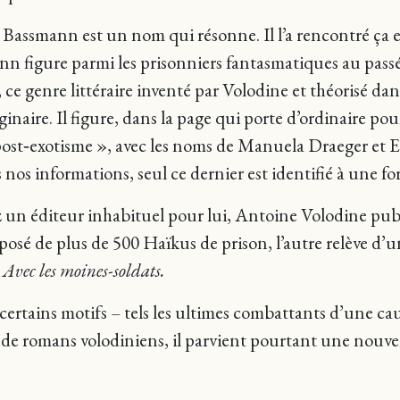
 Bassmann est un nom qui résonne. Il l’a rencontré ça 
n figure parmi les prisonniers fantasmatiques au passé
 ce genre littéraire inventé par Volodine et théorisé da
naire. Il figure, dans la page qui porte d’ordinaire 
u post‑exotisme », avec les noms de Manuela Draeger et 
s nos informations, seul ce dernier est identifié à une
un éditeur inhabituel pour lui, Antoine Volodine publi
omposé de plus de 500 Haïkus de prison, l’autre relève d’
:
Avec les moines-soldats.
ertains motifs – tels les ultimes combattants d’une cau
 romans volodiniens, il parvient pourtant une nouvelle 