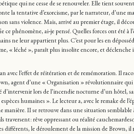
étique qui ne cesse de se renouveler. Elle tient souven
conte la tentative d’exorcisme, par le narrateur, d’une
son sans violence. Mais, arrivé au premier étage, il déco
fie ce phénomène, ai‑je pensé. Quelles forces ont été à 
ains ne leur appartient plus. C’est pour les en déposséd
rme, « léché », paraît plus insolite encore, et déclenc
 avec l’effet de réitération et de remémoration. Il racon
wn, agent d’une « Organisation » révolutionnaire qui a 
 d’intervenir lors de l’incendie nocturne d’un hôtel, sans
espèces humaines ». Le lecteur a, avec le remake de l’é
manière. II se retrouve dans une situation semblable à
ls traversent : rêve oppressant ou réalité cauchemardes
s différents, le déroulement de la mission de Brown, il 