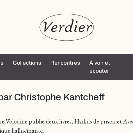
rs
Collections
Rencontres
À voir et
écouter
, par Christophe Kantcheff
Volodine publie deux livres, Haïkus de prison et Avec 
ique hallucinante.