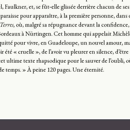
 Faulkner, et, se fût‑elle glissée derrière chacun de se
 disparaisse pour apparaître, à la première personne, dan
 Terres,
où, malgré sa répugnance devant la confidence, e
e Bordeaux à Nürtingen. Cet homme qui appelait Michèle
ur quitté pour vivre, en Guadeloupe, un nouvel amour, m
ir été « cruelle », de l’avoir vu pleurer en silence, d’êtr
et ultime texte rhapsodique pour le sauver de l’oubli, o
e temps. » À peine 120 pages. Une éternité.