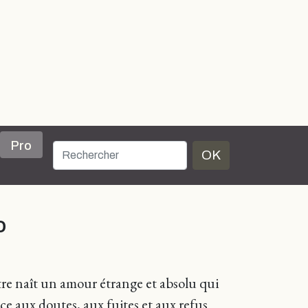
Pro
OK
o
ntre naît un amour étrange et absolu qui
ace aux doutes, aux fuites et aux refus