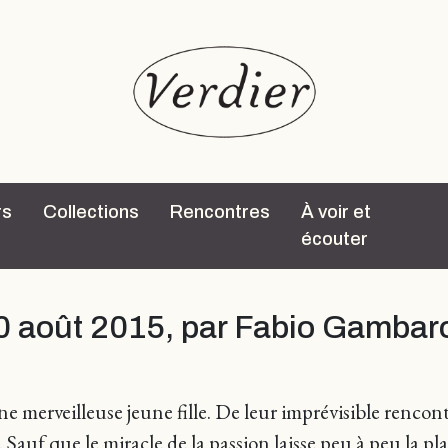
rs
Collections
Rencontres
À voir et
écouter
20 août 2015, par Fabio Gambar
ne merveilleuse jeune fille. De leur imprévisible renco
Sauf que le miracle de la passion laisse peu à peu la pl