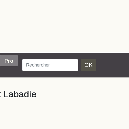
Pro
OK
t Labadie