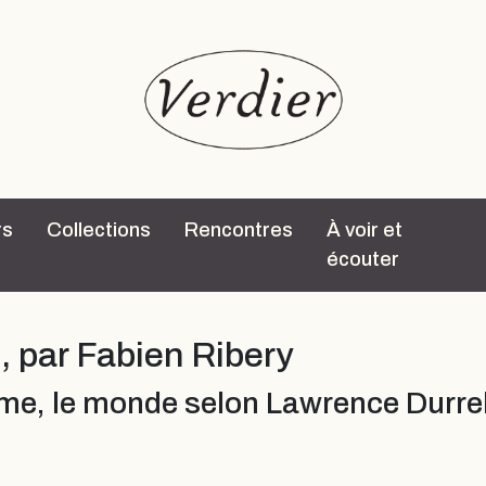
rs
Collections
Rencontres
À voir et
écouter
6, par Fabien Ribery
lme, le monde selon Lawrence Durr