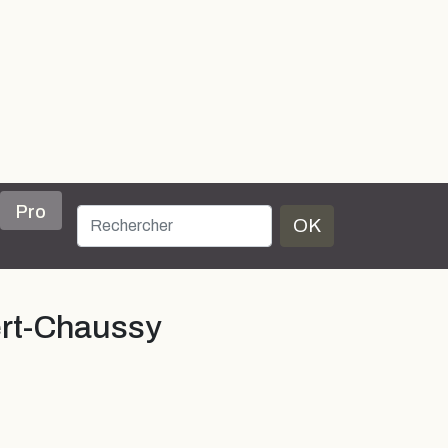
Pro
OK
ert-Chaussy