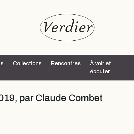
rs
Collections
Rencontres
À voir et
écouter
2019, par Claude Combet