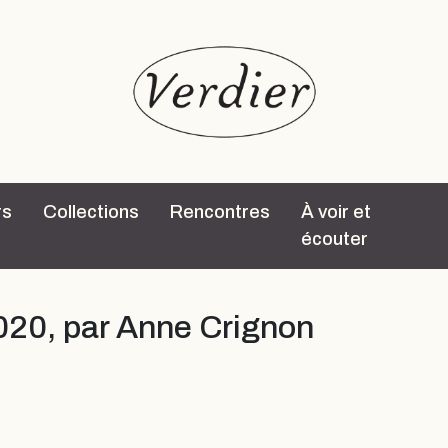
rs
Collections
Rencontres
À voir et
écouter
020, par Anne Crignon