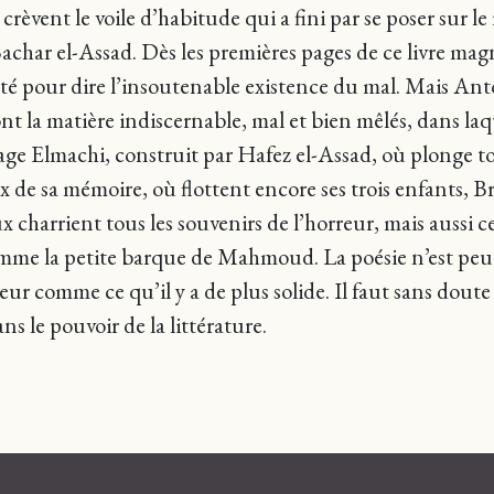
e – crèvent le voile d’habitude qui a fini par se poser sur
 Bachar el-Assad. Dès les premières pages de ce livre mag
auté pour dire l’insoutenable existence du mal. Mais A
t la matière indiscernable, mal et bien mêlés, dans laq
age Elmachi, construit par Hafez el-Assad, où plonge t
ux de sa mémoire, où flottent encore ses trois enfants, B
 charrient tous les souvenirs de l’horreur, mais aussi c
mme la petite barque de Mahmoud. La poésie n’est peut
eur comme ce qu’il y a de plus solide. Il faut sans dou
s le pouvoir de la littérature.