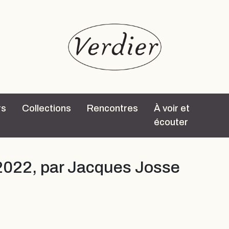
rs
Collections
Rencontres
À voir et
écouter
r 2022, par Jacques Josse