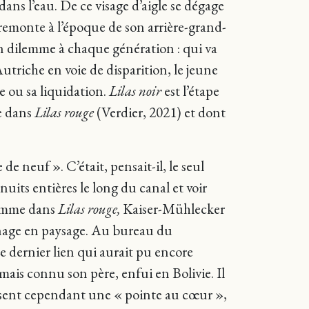
ns l’eau. De ce visage d’aigle se dégage
 remonte à l’époque de son arrière-grand-
un dilemme à chaque génération : qui va
utriche en voie de disparition, le jeune
e ou sa liquidation.
Lilas noir
est l’étape
e dans
Lilas rouge
(Verdier, 2021) et dont
 neuf ». C’était, pensait-il, le seul
nuits entières le long du canal et voir
mme dans
Lilas rouge,
Kaiser-Mühlecker
sonnage en paysage. Au bureau du
Le dernier lien qui aurait pu encore
amais connu son père, enfui en Bolivie. Il
essent cependant une « pointe au cœur »,