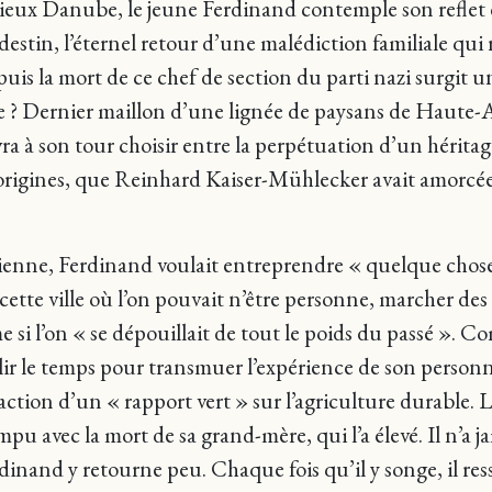
ieux Danube, le jeune Ferdinand contemple son reflet da
estin, l’éternel retour d’une malédiction familiale qui
uis la mort de ce chef de section du parti nazi surgit 
le ? Dernier maillon d’une lignée de paysans de Haute-A
ra à son tour choisir entre la perpétuation d’un héritag
s origines, que Reinhard Kaiser-Mühlecker avait amorcé
enne, Ferdinand voulait entreprendre « quelque chose de
cette ville où l’on pouvait n’être personne, marcher des 
si l’on « se dépouillait de tout le poids du passé ».
Co
’abolir le temps pour transmuer l’expérience de son per
action d’un « rapport vert » sur l’agriculture durable. 
pu avec la mort de sa grand-mère, qui l’a élevé. Il n’a j
dinand y retourne peu. Chaque fois qu’il y songe, il r