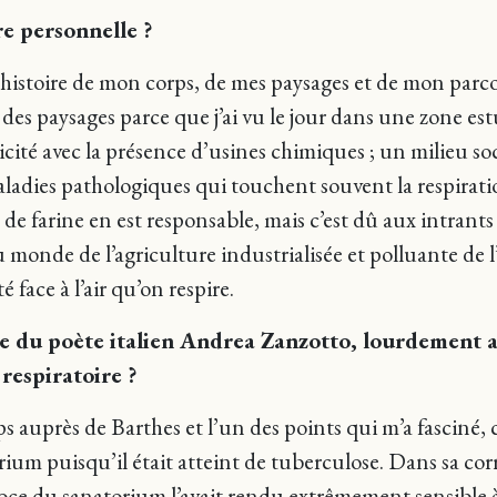
ire personnelle ?
ne histoire de mon corps, de mes paysages et de mon parc
des paysages parce que j’ai vu le jour dans une zone es
icité avec la présence d’usines chimiques ; un milieu soc
adies pathologiques qui touchent souvent la respiration
de farine en est responsable, mais c’est dû aux intrants
u monde de l’agriculture industrialisée et polluante de 
é face à l’air qu’on respire.
re du poète italien Andrea Zanzotto, lourdement a
 respiratoire ?
ps auprès de Barthes et l’un des points qui m’a fasciné, 
orium puisqu’il était atteint de tuberculose. Dans sa cor
e du sanatorium l’avait rendu extrêmement sensible à l