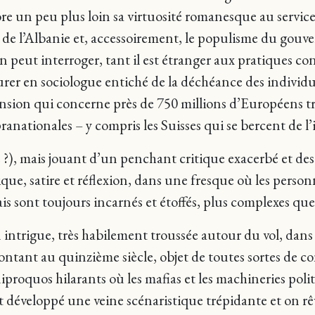
ore un peu plus loin sa virtuosité romanesque au service
n de l’Albanie et, accessoirement, le populisme du gou
ion peut interroger, tant il est étranger aux pratiques
urer en sociologue entiché de la déchéance des individ
ension qui concerne près de 750 millions d’Européens 
pranationales – y compris les Suisses qui se bercent de l
), mais jouant d’un penchant critique exacerbé et des p
ue, satire et réflexion, dans une fresque où les person
s sont toujours incarnés et étoffés, plus complexes que l
n intrigue, très habilement troussée autour du vol, da
tant au quinzième siècle, objet de toutes sortes de con
iproquos hilarants où les mafias et les machineries pol
 développé une veine scénaristique trépidante et on rêv