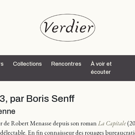
rs
Collections
Rencontres
À voir et
écouter
3, par Boris Senff
enne
eur de Robert Menasse depuis son roman
La Capitale
(20
électable. En fin connaisseur des rouages bureaucratiq