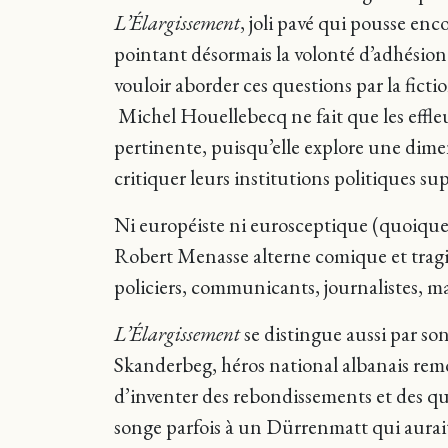
L’Élargissement
, joli pavé qui pousse enc
pointant désormais la volonté d’adhésio
vouloir aborder ces questions par la fict
Michel Houellebecq ne fait que les effle
pertinente, puisqu’elle explore une dim
critiquer leurs institutions politiques su
Ni européiste ni eurosceptique (quoique ?
Robert Menasse alterne comique et tragiq
policiers, communicants, journalistes, mai
L’Élargissement
se distingue aussi par so
Skanderbeg, héros national albanais remon
d’inventer des rebondissements et des qu
songe parfois à un Dürrenmatt qui aurait