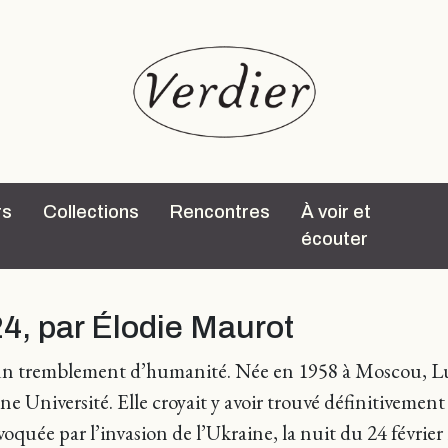
rs
Collections
Rencontres
À voir et
écouter
24, par Élodie Maurot
ns un tremblement d’humanité. Née en 1958 à Moscou, Lu
nne Université. Elle croyait y avoir trouvé définitivemen
voquée par l’invasion de l’Ukraine, la nuit du 24 févrie