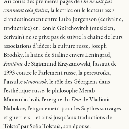
Au cours des premières pages de
On ne sait pas
comment cela finira
, la lectrice ou le lecteur assis
clandestinement entre Luba Jurgenson (écrivaine,
traductrice) et Léonid Guirchovitch (musicien,
écrivain) ne se prive pas de suivre la chaîne de leurs
associations d’idées : la culture russe, Joseph
Brodsky, la haine de Staline envers Leningrad,
Fantôme
de Sigismund Krzyzanowski, l’assaut de
1993 contre le Parlement russe, la perestroïka,
l’insulte
otmorozok
, le rôle des Géorgiens dans
l’esthétique russe, le philosophe Merab
Mamardachvili, l’exergue du
Don
de Vladimir
Nabokov, l’engouement pour les Scythes sauvages
et guerriers – et ainsi jusqu’aux traductions de
Tolstoï par Sofia Tolstaïa, son épouse.