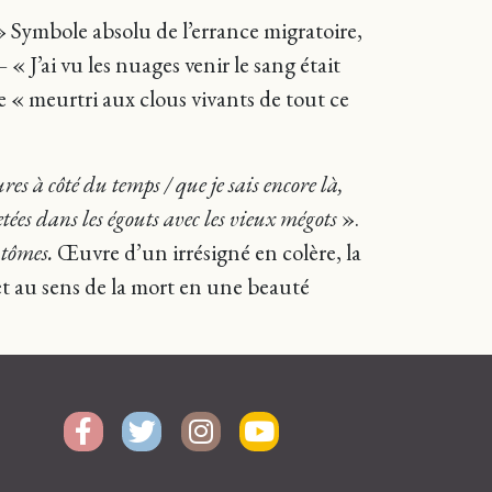
 » Symbole absolu de l’errance migratoire,
 « J’ai vu les nuages venir le sang était
te « meurtri aux clous vivants de tout ce
ures à côté du temps / que je sais encore là,
etées dans les égouts avec les vieux mégots
».
ntômes.
Œuvre d’un irrésigné en colère, la
et au sens de la mort en une beauté