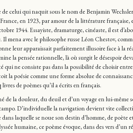
e de celui qui naquit sous le nom de Benjamin Wechsle
France, en 1923, par amour de la littérature française,
bre 1944. Essayiste, dramaturge, cinéaste, il est d’abo
 Il mena avec le philosophe russe Léon Chestov, comme 
façonne leur apparaissait parfaitement illusoire face à la
ine la pensée rationnelle, là où surgit le désespoir devan
té qui ne consiste pas dans la possibilité de choisir entre 
çoit la poésie comme une forme absolue de connaissance 
q livres de poèmes qu’il a écrits en français.
 de la douleur, du deuil et d’un voyage en lui-même se
ampo. D’individuelle la navigation devient vite collectiv
 dans laquelle se noue son destin d’homme, de poète et 
odyssée humaine, ce poème évoque, dans des vers d’un réa