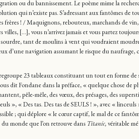
migration ou du bannissement. Le poème mime la recherc
ution qui n’existe pas. S’adressant aux fantômes de tous 
 frères ! / Maquignons, rebouteux, marchands de vin, fo
villes, […], vous n’arrivez jamais et vous partez toujour
ait sourdre, tant de moulins à vent qui voudraient moud
x d’une navigation assumant le risque du naufrage, c’e
egroupe 23 tableaux constituant un tout en forme de sp
nous dit Fondane dans la préface, « quelque chose de pl
antent, pêle-mêle, des vœux, des présages, des supersti
euls », « Des tas. Des tas de SEULS ! », avec « linceuls »
ossible ; qui déplore « le cœur captif, le mal de ce fantô
e du monde que l’on retrouve dans
Titanic,
véritable mé