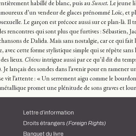
entièrement habillé de blanc, puis au
Sunset.
Le jeune li
t amoureux d’un vendeur de glaces prénommé Loïc, et plus
uelle. Le garçon est précoce aussi sur ce plan-là. Il tri
y a des rencontres qui sont plus que furtives : Sébastien
hansons de Dalida. Mais sans nostalgie, car ce qui fait l
 avec cette forme stylistique simple qui se répète sans 
des lieux.
Chiens
intrigue aussi par ce qu’il dit du temp
s). Je lançais des sondes dans l’avenir pour en ramener 
se vit l’attente : « Un serrement aigu comme le bourdon
tallique promet une plénitude de sons graves et lour
Lettre d’information
Droits étrangers
(Foreign Rights)
Banquet du livre