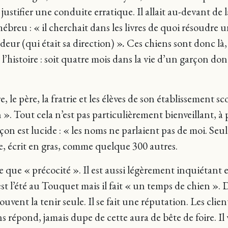
ustifier une conduite erratique. Il allait au-devant de l
l’hébreu : « il cherchait dans les livres de quoi résoudre
deur (qui était sa direction) »
.
Ces chiens sont donc là,
l’histoire : soit quatre mois dans la vie d’un garçon dont
, le père, la fratrie et les élèves de son établissement s
 Tout cela n’est pas particulièrement bienveillant, à 
on est lucide : « les noms ne parlaient pas de moi. Seu
e, écrit en gras, comme quelque 300 autres.
ue « précocité ». Il est aussi légèrement inquiétant et 
’est l’été au Touquet mais il fait « un temps de chien ». 
souvent la tenir seule. Il se fait une réputation. Les cl
ns répond, jamais dupe de cette aura de bête de foire. I