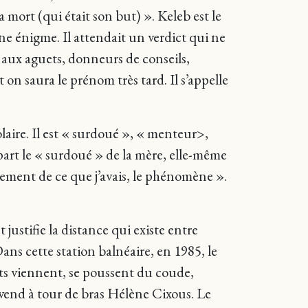
a mort (qui était son but) ». Keleb est le
 une énigme. Il attendait un verdict qui ne
 aux aguets, donneurs de conseils,
 on saura le prénom très tard. Il s’appelle
colaire. Il est « surdoué », « menteur>,
part le « surdoué » de la mère, elle-même
lement de ce que j’avais, le phénomène ».
justifie la distance qui existe entre
Dans cette station balnéaire, en 1985, le
ients viennent, se poussent du coude,
l vend à tour de bras Hélène Cixous. Le