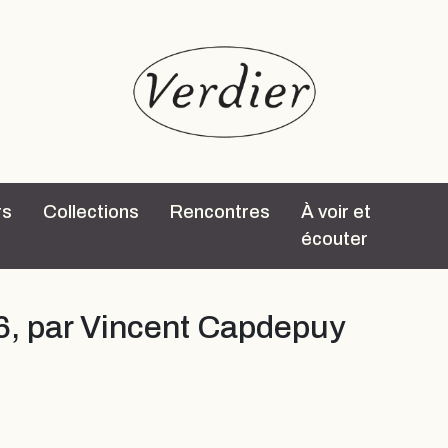
rs
Collections
Rencontres
À voir et
écouter
6, par Vincent Capdepuy