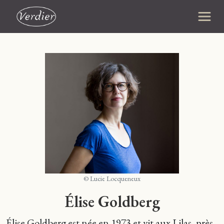
© Lucie Locqueneux
Élise Goldberg
Élise Goldberg est née en 1973 et vit aux Lilas, près