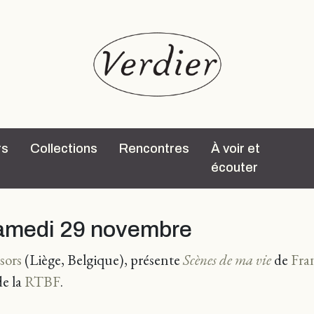
rs
Collections
Rencontres
À voir et
écouter
samedi 29 novembre
sors
(Liège, Belgique), présente
Scènes de ma vie
de
Fra
de la
RTBF
.