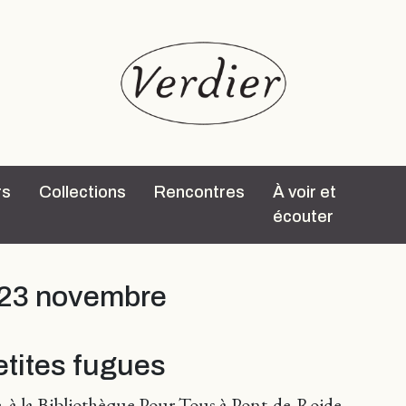
rs
Collections
Rencontres
À voir et
écouter
 23 novembre
petites fugues
e à la Bibliothèque Pour Tous à Pont-de-Roide.