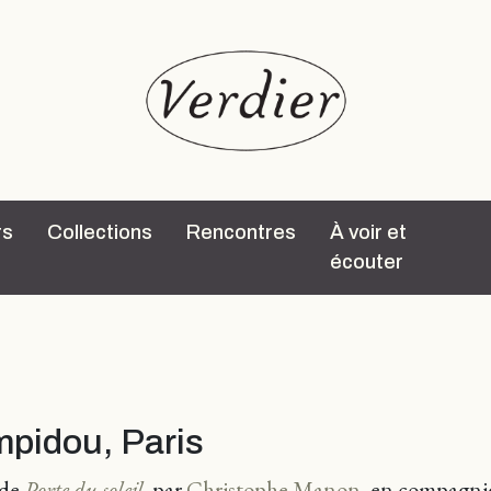
rs
Collections
Rencontres
À voir et
écouter
mpidou, Paris
 de
Porte du soleil
,
par
Christophe Manon
, en compagni