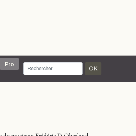
Pro
OK
e du musicien Frédéric D. Oberland,