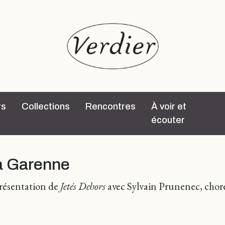
rs
Collections
Rencontres
À voir et
écouter
la Garenne
résentation de
Jetés Dehors
avec Sylvain Prunenec, chor