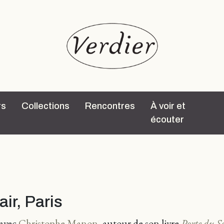
rs
Collections
Rencontres
À voir et
écouter
air, Paris
 avec
Christophe Manon
, autour de son livre
Porte du So