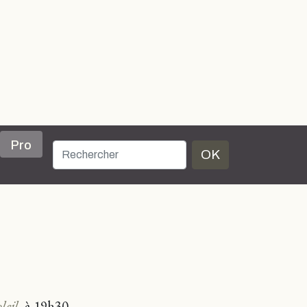
Pro
OK
leil
, à 19h30.