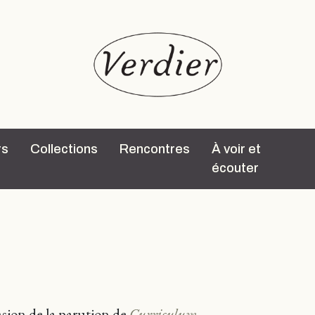
rs
Collections
Rencontres
À voir et
écouter
casion de la parution de
Curriculum
.