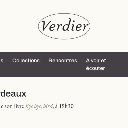
rs
Collections
Rencontres
À voir et
écouter
ordeaux
e son livre
Bye bye, bird
,
à 19h30.