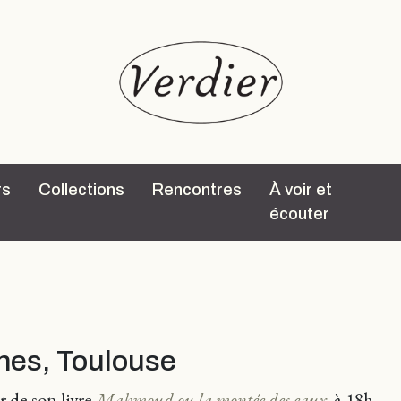
rs
Collections
Rencontres
À voir et
écouter
hes, Toulouse
r de son livre
Mahmoud ou la montée des eaux
,
à 18h.