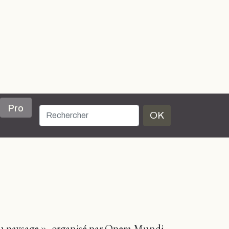
Pro
OK
r du paysage », organisé par Opera Mundi