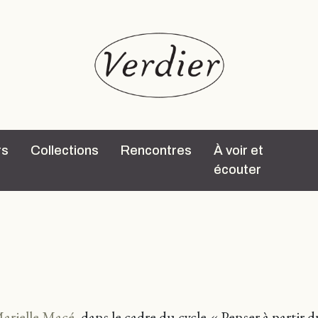
rs
Collections
Rencontres
À voir et
écouter
arielle Macé
, dans le cadre du cycle « Penser à parti